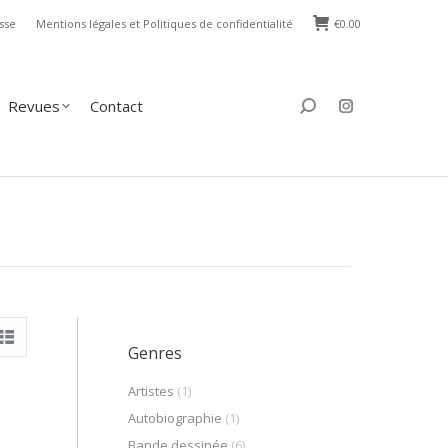
sse
Mentions légales et Politiques de confidentialité
€
0.00
s
Contact
Search:
Revues
Contact
Search:
Genres
Artistes
(1)
Autobiographie
(1)
Bande dessinée
(6)