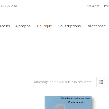
) 6 37 05 54 68
Actualités
Pre
A propos
Boutique
Souscriptions
Collections
Revue
Accueil
A propos
Boutique
Souscriptions
Collections
Trié
Affichage de 65–80 sur 236 résultats
du
plus
récent
au