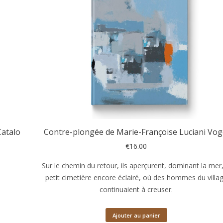
plus
ancien
Catalo
Contre-plongée de Marie-Françoise Luciani Vog
€
16.00
Sur le chemin du retour, ils aperçurent, dominant la mer,
petit cimetière encore éclairé, où des hommes du villa
continuaient à creuser.
Ajouter au panier