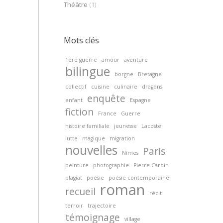
Théàtre
(1)
Mots clés
1ere guerre
amour
aventure
bilingue
borgne
Bretagne
collectif
cuisine
culinaire
dragons
enquête
enfant
Espagne
fiction
France
Guerre
histoire familiale
jeunesse
Lacoste
lutte
magique
migration
nouvelles
Paris
Nîmes
peinture
photographie
Pierre Cardin
plagiat
poésie
poésie contemporaine
roman
recueil
récit
terroir
trajectoire
témoignage
village