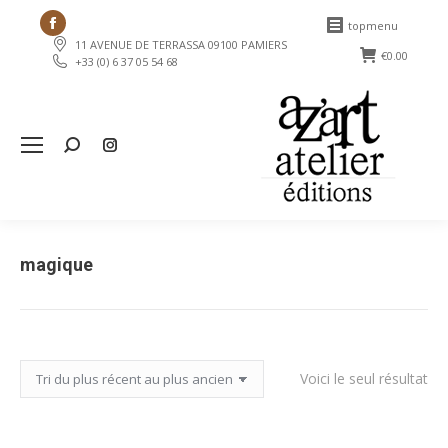
Facebook
topmenu
11 AVENUE DE TERRASSA 09100 PAMIERS
page
€
0.00
+33 (0) 6 37 05 54 68
opens
in
new
Search:
window
magique
Voici le seul résultat