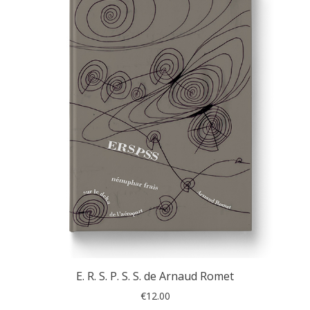
E. R. S. P. S. S. de Arnaud Romet
€
12.00