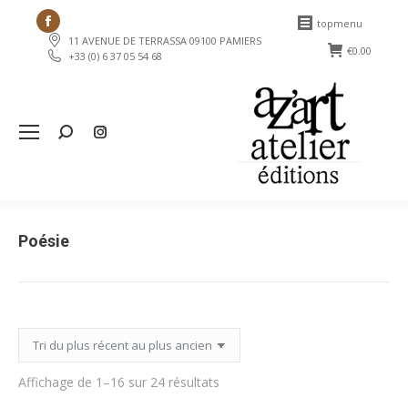
Facebook
topmenu
11 AVENUE DE TERRASSA 09100 PAMIERS
page
€
0.00
+33 (0) 6 37 05 54 68
opens
in
new
Search:
window
Poésie
Trié
Affichage de 1–16 sur 24 résultats
du