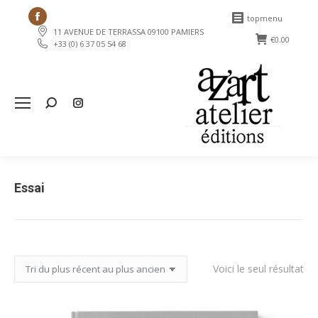
Facebook
topmenu
11 AVENUE DE TERRASSA 09100 PAMIERS
page
€
0.00
+33 (0) 6 37 05 54 68
opens
in
new
Search:
window
Essai
Voici le seul résultat