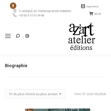
Facebook
topmenu
11 AVENUE DE TERRASSA 09100 PAMIERS
page
€
0.00
+33 (0) 6 37 05 54 68
opens
in
new
Search:
window
Biographie
Voici le seul résultat