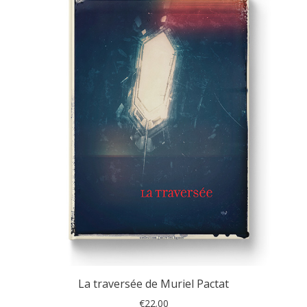
réc
au
plu
anc
La traversée de Muriel Pactat
€
22.00