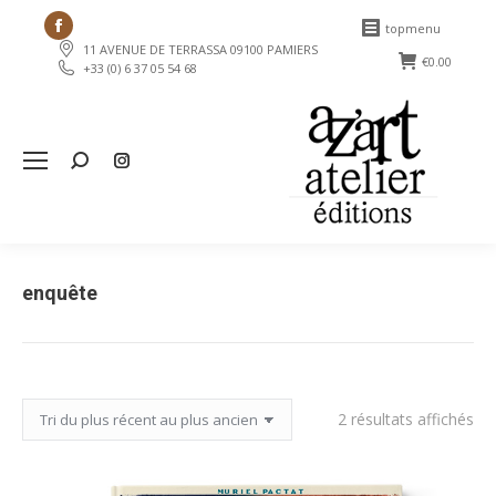
Facebook
topmenu
11 AVENUE DE TERRASSA 09100 PAMIERS
page
€
0.00
+33 (0) 6 37 05 54 68
opens
in
new
Search:
window
enquête
Tri
2 résultats affichés
du
plu