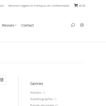
sse
Mentions légales et Politiques de confidentialité
€
0.00
s
Contact
Search:
Revues
Contact
Search:
Genres
Artistes
(1)
Autobiographie
(1)
Bande dessinée
(6)