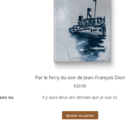
plus
ancien
Par le ferry du soir de Jean-François Dion
€
20.00
sses ou
Il y aura deux ans demain que je suis ici.
Ajouter au panier