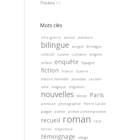
Théàtre
(1)
Mots clés
1ere guerre
amour
aventure
bilingue
borgne
Bretagne
collectif
cuisine
culinaire
dragons
enquête
enfant
Espagne
fiction
France
Guerre
histoire familiale
jeunesse
Lacoste
lutte
magique
migration
nouvelles
Paris
Nîmes
peinture
photographie
Pierre Cardin
plagiat
poésie
poésie contemporaine
roman
recueil
récit
terroir
trajectoire
témoignage
village