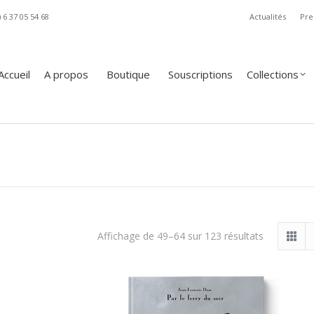
) 6 37 05 54 68
Actualités
Pre
A propos
Boutique
Souscriptions
Collections
Revue
Accueil
A propos
Boutique
Souscriptions
Collections
Trié
Affichage de 49–64 sur 123 résultats
du
plus
récent
au