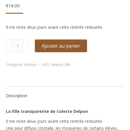
€
16.00
Il me reste deux jours avant cette rentrée redoutée.
quantité
Ajouter au panier
de
La
fille
Catégorie :
Roman
UGS :
delpon_fille
transparente
de
Colette
Delpon
Description
La fille transparente de Colette Delpon
Il me reste deux jours avant cette rentrée redoutée.
Une peur diffuse s’installe, les moqueries de certains élèves,