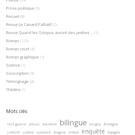
Prose poétique
(5)
Recueil
(8)
Revue Le Canard Palliatif
(2)
Revue Quand les Octopus auront des jambes ...
(1)
Roman
(123)
Roman court
(4)
Roman graphique
(1)
Science
(1)
Souscription
(9)
Témoignage
(4)
Théàtre
(1)
Mots clés
bilingue
1ere guerre
amour
aventure
borgne
Bretagne
enquête
collectif
cuisine
culinaire
dragons
enfant
Espagne