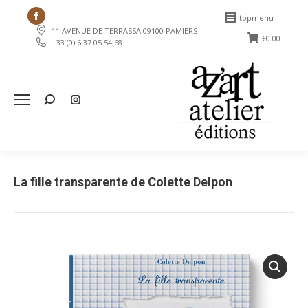
Facebook
topmenu
11 AVENUE DE TERRASSA 09100 PAMIERS
page
€
0.00
+33 (0) 6 37 05 54 68
opens
in
new
Search:
window
La fille transparente de Colette Delpon