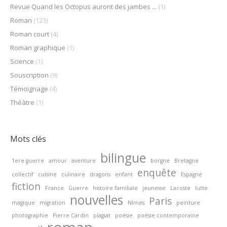
Revue Quand les Octopus auront des jambes ...
(1)
Roman
(123)
Roman court
(4)
Roman graphique
(1)
Science
(1)
Souscription
(9)
Témoignage
(4)
Théàtre
(1)
Mots clés
bilingue
1ere guerre
amour
aventure
borgne
Bretagne
enquête
collectif
cuisine
culinaire
dragons
enfant
Espagne
fiction
France
Guerre
histoire familiale
jeunesse
Lacoste
lutte
nouvelles
Paris
magique
migration
Nîmes
peinture
photographie
Pierre Cardin
plagiat
poésie
poésie contemporaine