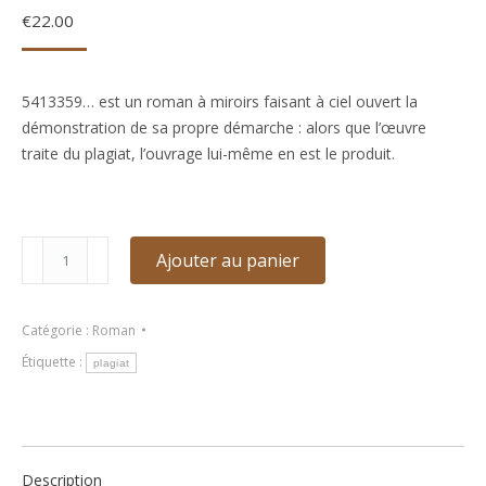
€
22.00
5413359… est un roman à miroirs faisant à ciel ouvert la
démonstration de sa propre démarche : alors que l’œuvre
traite du plagiat, l’ouvrage lui-même en est le produit.
quantité
Ajouter au panier
de
5413359
Roman
Catégorie :
Roman
de
Étiquette :
plagiat
centons
de
Pieretta
SAKELLARIOU
Description
et