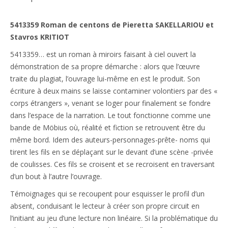
Stavros
KRITIOTIS
5413359 Roman de centons de Pieretta SAKELLARIOU et
Stavros KRITIOT
5413359… est un roman à miroirs faisant à ciel ouvert la
démonstration de sa propre démarche : alors que l’œuvre
traite du plagiat, l’ouvrage lui-même en est le produit. Son
écriture à deux mains se laisse contaminer volontiers par des «
corps étrangers », venant se loger pour finalement se fondre
dans l’espace de la narration. Le tout fonctionne comme une
bande de Möbius où, réalité et fiction se retrouvent être du
même bord. Idem des auteurs-personnages-prête- noms qui
tirent les fils en se déplaçant sur le devant d’une scène -privée
de coulisses. Ces fils se croisent et se recroisent en traversant
d’un bout à l’autre l’ouvrage.
Témoignages qui se recoupent pour esquisser le profil d’un
absent, conduisant le lecteur à créer son propre circuit en
l’initiant au jeu d’une lecture non linéaire. Si la problématique du