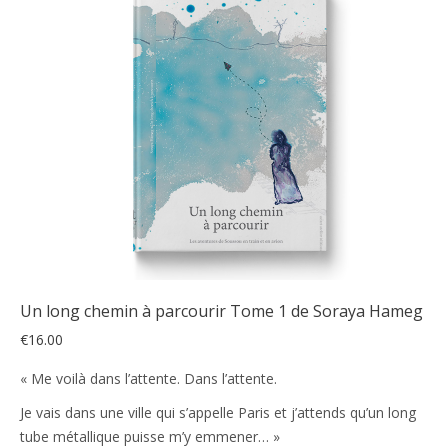
réc
au
plu
anc
Un long chemin à parcourir Tome 1 de Soraya Hameg
€
16.00
« Me voilà dans l’attente. Dans l’attente.
Je vais dans une ville qui s’appelle Paris et j’attends qu’un long
tube métallique puisse m’y emmener… »