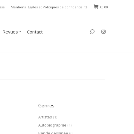
sse
Mentions légales et Politiques de confidentialité
€
0.00
s
Contact
Search:
Revues
Contact
Search:
Genres
Artistes
(1)
Autobiographie
(1)
Bande dessinée
(6)