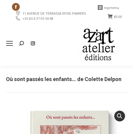
Facebook
topmenu
11 AVENUE DE TERRASSA 09100 PAMIERS
page
€
0.00
+33 (0) 6 37 05 54 68
opens
in
new
Search:
window
Où sont passés les enfants… de Colette Delpon