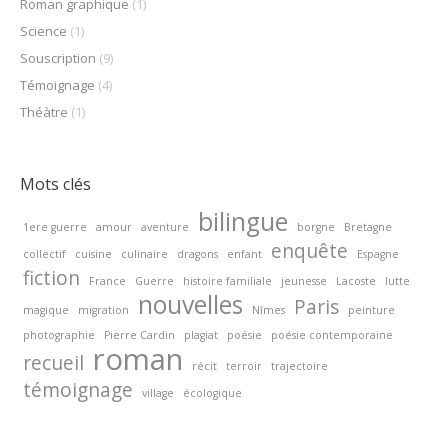
Roman graphique
(1)
Science
(1)
Souscription
(9)
Témoignage
(4)
Théàtre
(1)
Mots clés
bilingue
1ere guerre
amour
aventure
borgne
Bretagne
enquête
collectif
cuisine
culinaire
dragons
enfant
Espagne
fiction
France
Guerre
histoire familiale
jeunesse
Lacoste
lutte
nouvelles
Paris
magique
migration
Nîmes
peinture
photographie
Pierre Cardin
plagiat
poésie
poésie contemporaine
roman
recueil
récit
terroir
trajectoire
témoignage
village
écologique