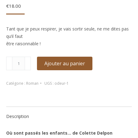
€
18.00
Tant que je peux respirer, je vais sortir seule, ne me dites pas
qu’il faut
être raisonnable !
quantité
Ajouter au panier
de
Où
sont
Catégorie :
Roman
UGS :
odeur-1
passés
les
enfants…
de
Description
Colette
Delpon
Où sont passés les enfants… de Colette Delpon