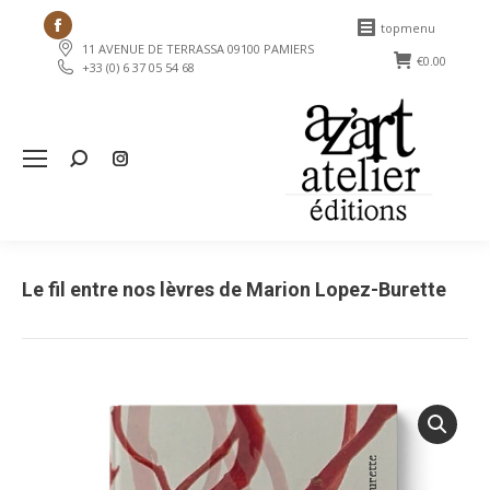
Facebook
topmenu
11 AVENUE DE TERRASSA 09100 PAMIERS
page
€
0.00
+33 (0) 6 37 05 54 68
opens
in
new
Search:
window
Le fil entre nos lèvres de Marion Lopez-Burette