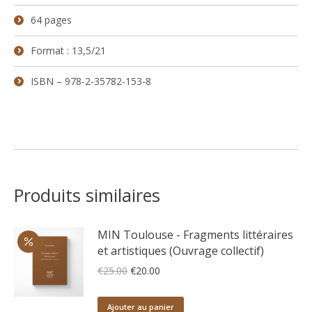
64 pages
Format : 13,5/21
ISBN – 978-2-35782-153-8
Produits similaires
MIN Toulouse - Fragments littéraires
et artistiques (Ouvrage collectif)
Le
Le
€
25.00
€
20.00
prix
prix
initial
actuel
Ajouter au panier