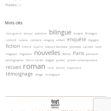
Théàtre
(1)
Mots clés
bilingue
1ere guerre
amour
aventure
borgne
Bretagne
enquête
collectif
cuisine
culinaire
dragons
enfant
Espagne
fiction
France
Guerre
histoire familiale
jeunesse
Lacoste
lutte
nouvelles
Paris
magique
migration
Nîmes
peinture
photographie
Pierre Cardin
plagiat
poésie
poésie contemporaine
roman
recueil
récit
terroir
trajectoire
témoignage
village
écologique