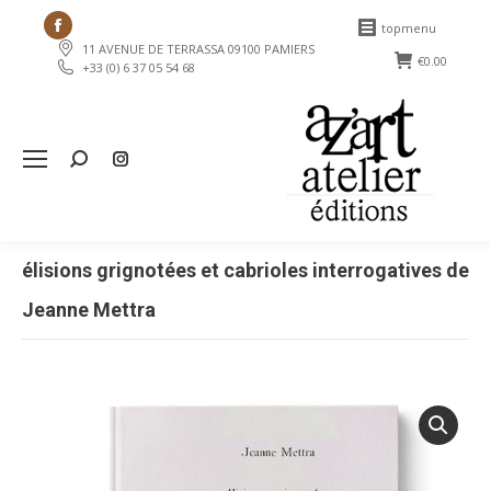
Facebook
topmenu
11 AVENUE DE TERRASSA 09100 PAMIERS
page
€
0.00
+33 (0) 6 37 05 54 68
opens
in
new
Search:
window
élisions grignotées et cabrioles interrogatives de
Jeanne Mettra