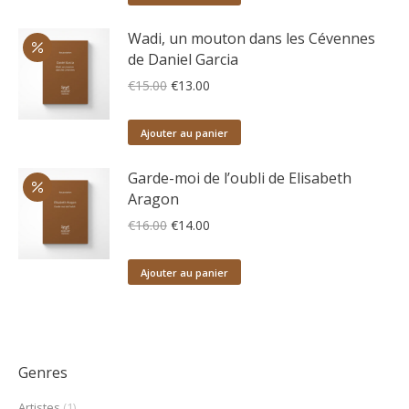
était :
est :
€25.00.
€20.00.
Wadi, un mouton dans les Cévennes
de Daniel Garcia
Le
Le
€
15.00
€
13.00
prix
prix
initial
actuel
Ajouter au panier
était :
est :
€15.00.
€13.00.
Garde-moi de l’oubli de Elisabeth
Aragon
Le
Le
€
16.00
€
14.00
prix
prix
initial
actuel
Ajouter au panier
était :
est :
€16.00.
€14.00.
Genres
Artistes
(1)