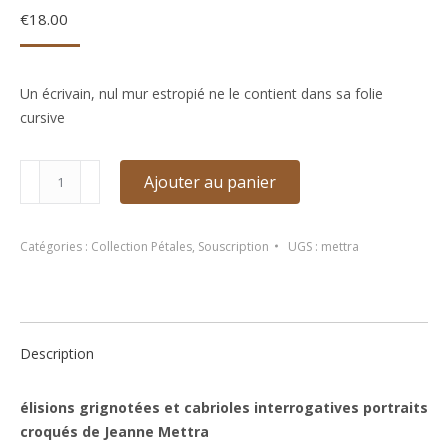
€
18.00
Un écrivain, nul mur estropié ne le contient dans sa folie
cursive
quantité
Ajouter au panier
de
élisions
grignotées
Catégories :
Collection Pétales
,
Souscription
UGS :
mettra
et
cabrioles
interrogatives
de
Description
Jeanne
Mettra
élisions grignotées et cabrioles interrogatives portraits
croqués de Jeanne Mettra