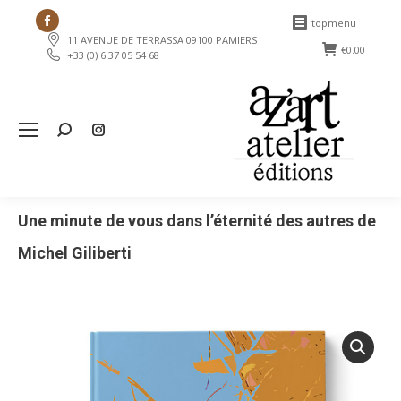
Facebook
topmenu
11 AVENUE DE TERRASSA 09100 PAMIERS
page
€
0.00
+33 (0) 6 37 05 54 68
opens
in
new
Search:
window
Une minute de vous dans l’éternité des autres de
Michel Giliberti