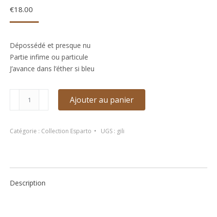
€
18.00
Dépossédé et presque nu
Partie infime ou particule
J’avance dans l’éther si bleu
quantité
Ajouter au panier
de
Une
minute
Catégorie :
Collection Esparto
UGS :
gili
de
vous
dans
l’éternité
Description
des
autres
de