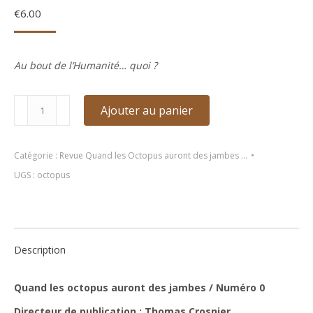
€
6.00
Au bout de l’Humanité… quoi ?
quantité
Ajouter au panier
de
Revue
:
Catégorie :
Revue Quand les Octopus auront des jambes ...
Quand
UGS :
octopus
les
octopus
auront
des
Description
jambes
/
Numéro
Quand les octopus auront des jambes / Numéro 0
0
Directeur de publication :
Thomas Crosnier