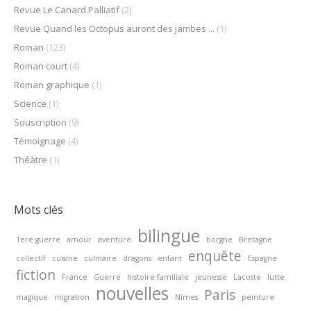
Revue Le Canard Palliatif
(2)
Revue Quand les Octopus auront des jambes ...
(1)
Roman
(123)
Roman court
(4)
Roman graphique
(1)
Science
(1)
Souscription
(9)
Témoignage
(4)
Théàtre
(1)
Mots clés
bilingue
1ere guerre
amour
aventure
borgne
Bretagne
enquête
collectif
cuisine
culinaire
dragons
enfant
Espagne
fiction
France
Guerre
histoire familiale
jeunesse
Lacoste
lutte
nouvelles
Paris
magique
migration
Nîmes
peinture