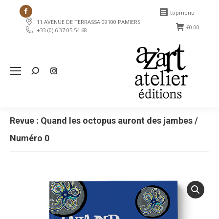
Facebook
topmenu
11 AVENUE DE TERRASSA 09100 PAMIERS
page
€
0.00
+33 (0) 6 37 05 54 68
opens
in
new
Search:
window
Revue : Quand les octopus auront des jambes /
Numéro 0