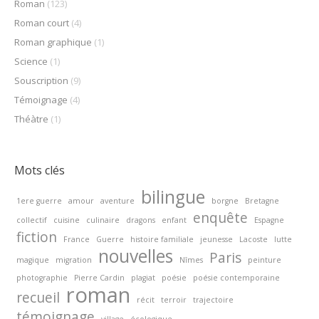
Roman
(123)
Roman court
(4)
Roman graphique
(1)
Science
(1)
Souscription
(9)
Témoignage
(4)
Théàtre
(1)
Mots clés
bilingue
1ere guerre
amour
aventure
borgne
Bretagne
enquête
collectif
cuisine
culinaire
dragons
enfant
Espagne
fiction
France
Guerre
histoire familiale
jeunesse
Lacoste
lutte
nouvelles
Paris
magique
migration
Nîmes
peinture
photographie
Pierre Cardin
plagiat
poésie
poésie contemporaine
roman
recueil
récit
terroir
trajectoire
témoignage