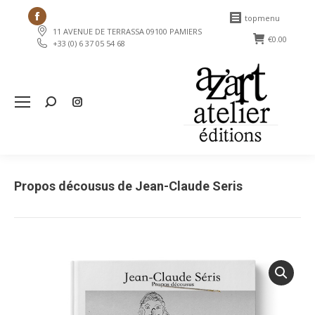
Facebook
topmenu
11 AVENUE DE TERRASSA 09100 PAMIERS
page
€
0.00
+33 (0) 6 37 05 54 68
opens
in
new
Search:
window
Propos décousus de Jean-Claude Seris