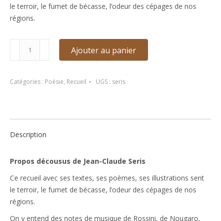
le terroir, le fumet de bécasse, l’odeur des cépages de nos
régions.
quantité
Ajouter au panier
de
Propos
décousus
Catégories :
Poésie
,
Recueil
UGS :
seris
de
Jean-
Claude
Seris
Description
Propos décousus de Jean-Claude Seris
Ce recueil avec ses textes, ses poèmes, ses illustrations sent
le terroir, le fumet de bécasse, l’odeur des cépages de nos
régions.
On y entend des notes de musique de Rossini, de Nougaro,