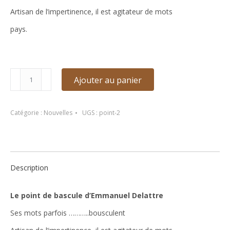
Artisan de l’impertinence, il est agitateur de mots
pays.
quantité
Ajouter au panier
de
Les
mots
Catégorie :
Nouvelles
UGS :
point-2
parfois
de
Daniel
Fillastre
Description
Le point de bascule d’Emmanuel Delattre
Ses mots parfois ………..bousculent