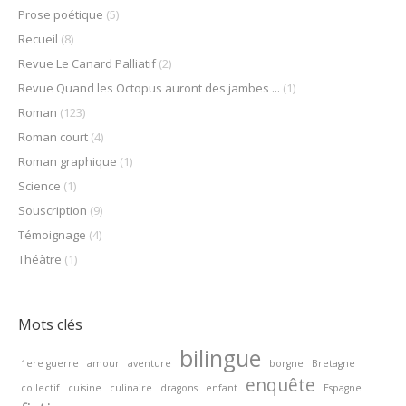
Prose poétique
(5)
Recueil
(8)
Revue Le Canard Palliatif
(2)
Revue Quand les Octopus auront des jambes ...
(1)
Roman
(123)
Roman court
(4)
Roman graphique
(1)
Science
(1)
Souscription
(9)
Témoignage
(4)
Théàtre
(1)
Mots clés
bilingue
1ere guerre
amour
aventure
borgne
Bretagne
enquête
collectif
cuisine
culinaire
dragons
enfant
Espagne