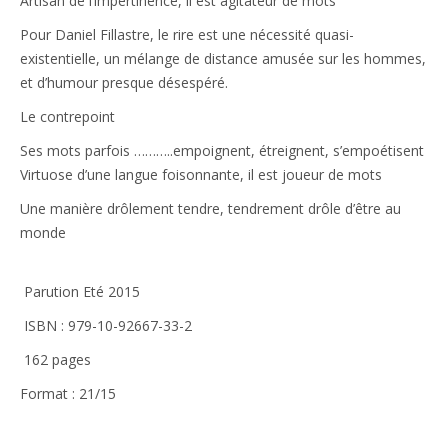
Artisan de l’impertinence, il est agitateur de mots
Pour Daniel Fillastre, le rire est une nécessité quasi-
existentielle, un mélange de distance amusée sur les hommes,
et d’humour presque désespéré.
Le contrepoint
Ses mots parfois ………..empoignent, étreignent, s’empoétisent
Virtuose d’une langue foisonnante, il est joueur de mots
Une manière drôlement tendre, tendrement drôle d’être au
monde
Parution Eté 2015
ISBN : 979-10-92667-33-2
162 pages
Format : 21/15