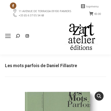
Facebook
topmenu
11 AVENUE DE TERRASSA 09100 PAMIERS
page
€
0.00
+33 (0) 6 37 05 54 68
opens
in
new
Search:
window
Les mots parfois de Daniel Fillastre