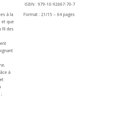
ISBN : 979-10-92667-70-7
es à la
Format : 21/15 – 64 pages
 et que
 fil des
ient
oignant
me.
râce à
cet
a
 ;