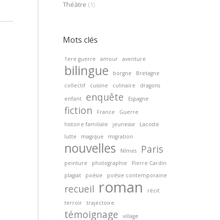
Théàtre
(1)
Mots clés
1ere guerre
amour
aventure
bilingue
borgne
Bretagne
collectif
cuisine
culinaire
dragons
enquête
enfant
Espagne
fiction
France
Guerre
histoire familiale
jeunesse
Lacoste
lutte
magique
migration
nouvelles
Paris
Nîmes
peinture
photographie
Pierre Cardin
plagiat
poésie
poésie contemporaine
roman
recueil
récit
terroir
trajectoire
témoignage
village