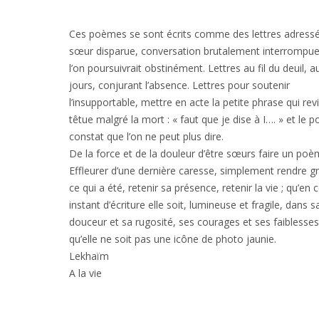
Ces poèmes se sont écrits comme des lettres adressé
sœur disparue, conversation brutalement interrompue
l’on poursuivrait obstinément. Lettres au fil du deuil, au
jours, conjurant l’absence. Lettres pour soutenir
l’insupportable, mettre en acte la petite phrase qui rev
têtue malgré la mort : « faut que je dise à I…. » et le p
constat que l’on ne peut plus dire.
De la force et de la douleur d’être sœurs faire un poè
Effleurer d’une dernière caresse, simplement rendre g
ce qui a été, retenir sa présence, retenir la vie ; qu’en 
instant d’écriture elle soit, lumineuse et fragile, dans s
douceur et sa rugosité, ses courages et ses faiblesses
qu’elle ne soit pas une icône de photo jaunie.
Lekhaïm
A la vie