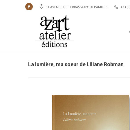
11 AVENUE DE TERRASSA 09100 PAMIERS
+33 (0
Facebook
Accueil
page
opens
in
new
window
La lumière, ma soeur de Liliane Robman