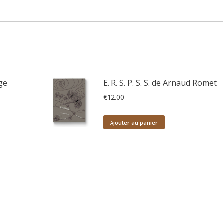
ge
E. R. S. P. S. S. de Arnaud Romet
€
12.00
Ajouter au panier