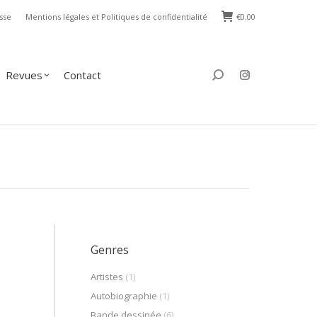
sse
Mentions légales et Politiques de confidentialité
€
0.00
s
Contact
Search:
Revues
Contact
Search:
Genres
Artistes
(1)
Autobiographie
(1)
Bande dessinée
(6)