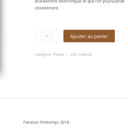
brutalement interrompue et que l’on poursuivrait
obstinément.
quantité
Ajouter au panier
de
La
lumière,
Catégorie :
Poésie
UGS :
robman
ma
soeur
de
Liliane
Robman
Parution Printemps 2018