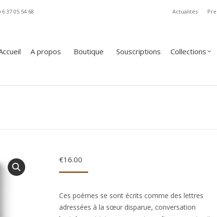
) 6 37 05 54 68
Actualités
Pre
A propos
Boutique
Souscriptions
Collections
Revue
Accueil
A propos
Boutique
Souscriptions
Collections
€
16.00
Ces poèmes se sont écrits comme des lettres
adressées à la sœur disparue, conversation