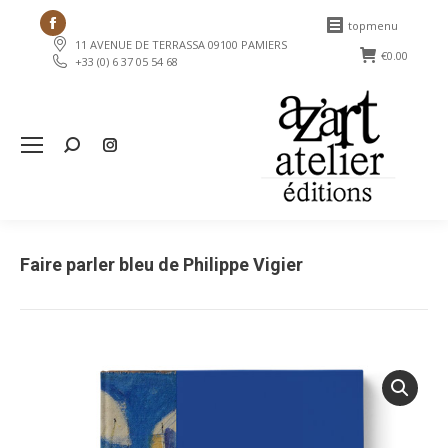
Facebook
topmenu
11 AVENUE DE TERRASSA 09100 PAMIERS
page
€
0.00
+33 (0) 6 37 05 54 68
opens
in
new
Search:
window
Faire parler bleu de Philippe Vigier