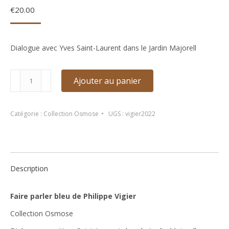
€
20.00
Dialogue avec Yves Saint-Laurent dans le Jardin Majorell
quantité
Ajouter au panier
de
Faire
parler
Catégorie :
Collection Osmose
UGS :
vigier2022
bleu
de
Philippe
Vigier
Description
Faire parler bleu de Philippe Vigier
Collection Osmose