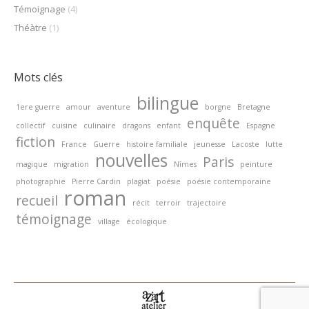
Témoignage
(4)
Théàtre
(1)
Mots clés
bilingue
1ere guerre
amour
aventure
borgne
Bretagne
enquête
collectif
cuisine
culinaire
dragons
enfant
Espagne
fiction
France
Guerre
histoire familiale
jeunesse
Lacoste
lutte
nouvelles
Paris
magique
migration
Nîmes
peinture
photographie
Pierre Cardin
plagiat
poésie
poésie contemporaine
roman
recueil
récit
terroir
trajectoire
témoignage
village
écologique