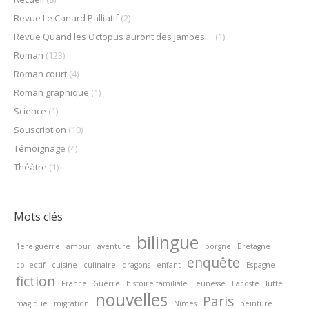
Revue Le Canard Palliatif
(2)
Revue Quand les Octopus auront des jambes ...
(1)
Roman
(123)
Roman court
(4)
Roman graphique
(1)
Science
(1)
Souscription
(10)
Témoignage
(4)
Théàtre
(1)
Mots clés
bilingue
1ere guerre
amour
aventure
borgne
Bretagne
enquête
collectif
cuisine
culinaire
dragons
enfant
Espagne
fiction
France
Guerre
histoire familiale
jeunesse
Lacoste
lutte
nouvelles
Paris
magique
migration
Nîmes
peinture