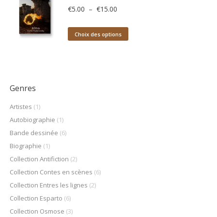
Plage
€
5.00
–
€
15.00
de
prix :
Ce
Choix des options
€5.00
produit
à
a
€15.00
plusieurs
variations.
Genres
Les
options
Artistes
(1)
peuvent
Autobiographie
(1)
être
Bande dessinée
(6)
choisies
Biographie
(1)
sur
Collection Antifiction
(2)
la
page
Collection Contes en scènes
(6)
du
Collection Entres les lignes
(2)
produit
Collection Esparto
(6)
Collection Osmose
(3)