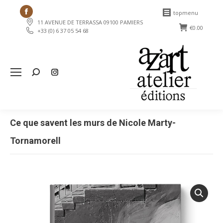
Facebook
topmenu
11 AVENUE DE TERRASSA 09100 PAMIERS
page
€
0.00
+33 (0) 6 37 05 54 68
opens
in
new
Search:
window
Ce que savent les murs de Nicole Marty-
Tornamorell