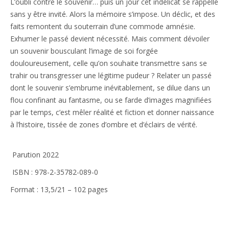
L’oubli contre le souvenir… puis un jour cet indélicat se rappelle
sans y être invité. Alors la mémoire s’impose. Un déclic, et des
faits remontent du souterrain d’une commode amnésie.
Exhumer le passé devient nécessité. Mais comment dévoiler
un souvenir bousculant l’image de soi forgée
douloureusement, celle qu’on souhaite transmettre sans se
trahir ou transgresser une légitime pudeur ? Relater un passé
dont le souvenir s’embrume inévitablement, se dilue dans un
flou confinant au fantasme, ou se farde d’images magnifiées
par le temps, c’est mêler réalité et fiction et donner naissance
à l’histoire, tissée de zones d’ombre et d’éclairs de vérité.
Parution 2022
ISBN : 978-2-35782-089-0
Format : 13,5/21 – 102 pages