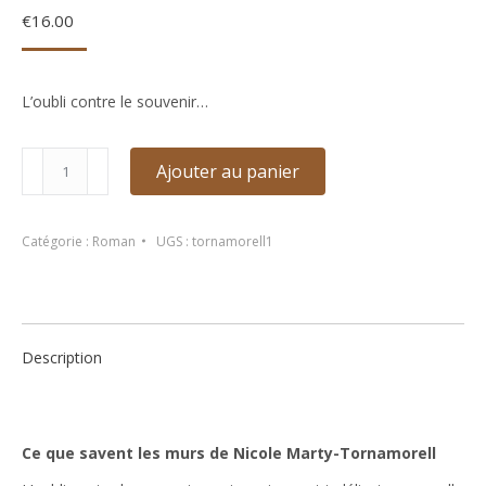
€
16.00
L’oubli contre le souvenir…
quantité
Ajouter au panier
de
Ce
que
Catégorie :
Roman
UGS :
tornamorell1
savent
les
murs
de
Description
Nicole
Marty-
Tornamorell
Ce que savent les murs de Nicole Marty-Tornamorell