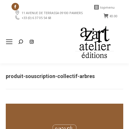
Facebook
topmenu
11 AVENUE DE TERRASSA 09100 PAMIERS
page
€
0.00
+33 (0) 6 37 05 54 68
opens
in
new
Search:
window
produit-souscription-collectif-arbres