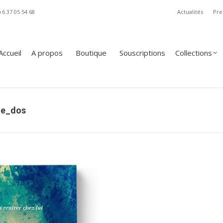
) 6 37 05 54 68
Actualités
Pre
A propos
Boutique
Souscriptions
Collections
Revue
Accueil
A propos
Boutique
Souscriptions
Collections
ie_dos