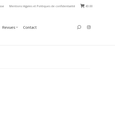
sse
Mentions légales et Politiques de confidentialité
€
0.00
s
Contact
Search:
Revues
Contact
Search: