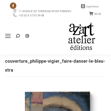
Facebook
topmenu
11 AVENUE DE TERRASSA 09100 PAMIERS
page
€
0.00
+33 (0) 6 37 05 54 68
opens
in
new
Search:
window
couverture_philippe-vigier_faire-danser-le-bleu-
xtra