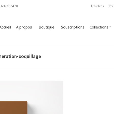
) 6 37 05 54 68
Actualités
Pre
A propos
Boutique
Souscriptions
Collections
Revue
Accueil
A propos
Boutique
Souscriptions
Collections
neration-coquillage