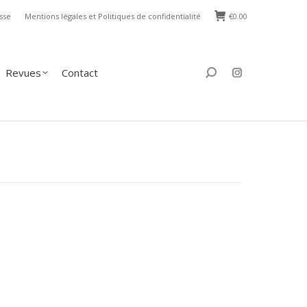
sse
Mentions légales et Politiques de confidentialité
€
0.00
s
Contact
Search:
Revues
Contact
Search: