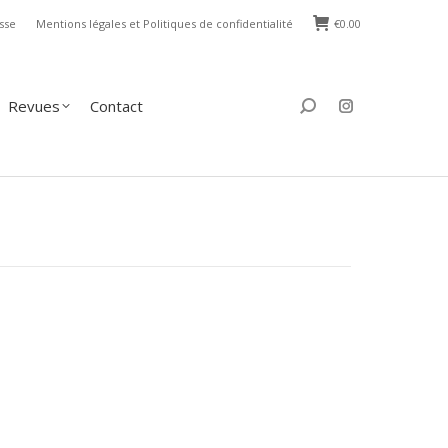
sse
Mentions légales et Politiques de confidentialité
€
0.00
s
Contact
Search:
Revues
Contact
Search: