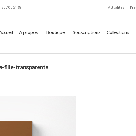
) 6 37 05 54 68
Actualités
Pre
A propos
Boutique
Souscriptions
Collections
Revue
Accueil
A propos
Boutique
Souscriptions
Collections
-fille-transparente