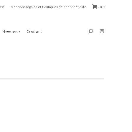
sse
Mentions légales et Politiques de confidentialité
€
0.00
s
Contact
Search:
Revues
Contact
Search: