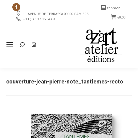
Facebook
topmenu
11 AVENUE DE TERRASSA 09100 PAMIERS
page
€
0.00
+33 (0) 6 37 05 54 68
opens
in
new
Search:
window
couverture-jean-pierre-note_tantiemes-recto