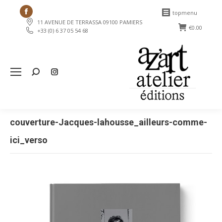
Facebook
topmenu
11 AVENUE DE TERRASSA 09100 PAMIERS
page
€
0.00
+33 (0) 6 37 05 54 68
opens
in
new
Search:
window
couverture-Jacques-lahousse_ailleurs-comme-
ici_verso