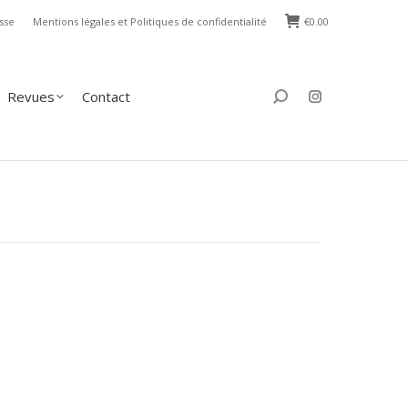
sse
Mentions légales et Politiques de confidentialité
€
0.00
s
Contact
Search:
Revues
Contact
Search: