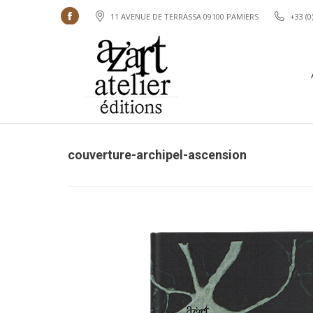
11 AVENUE DE TERRASSA 09100 PAMIERS
+33 (0
Facebook
Accueil
page
opens
in
new
window
couverture-archipel-ascension