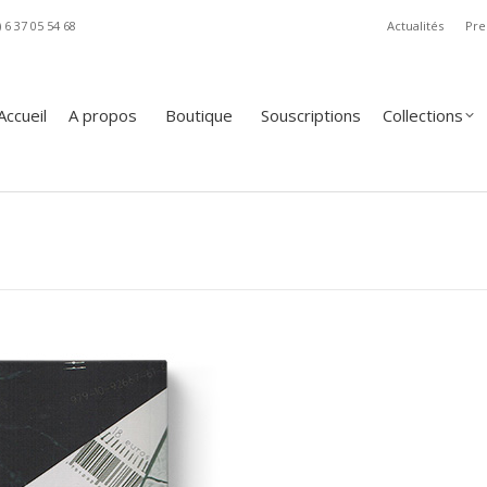
) 6 37 05 54 68
Actualités
Pre
A propos
Boutique
Souscriptions
Collections
Revue
Accueil
A propos
Boutique
Souscriptions
Collections