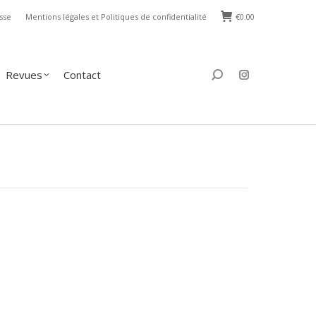
sse
Mentions légales et Politiques de confidentialité
€
0.00
s
Contact
Search:
Revues
Contact
Search: